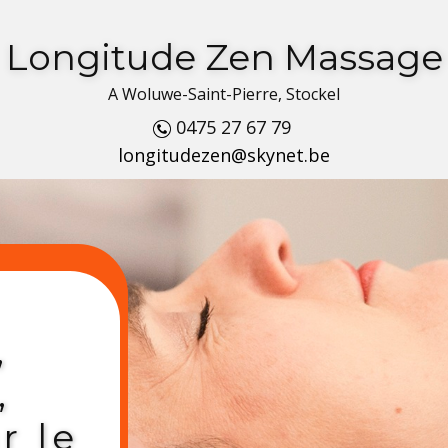
Longitude Zen Massage
A Woluwe-Saint-Pierre, Stockel
​0475 27 67 79
longitudezen@skynet.be
,
,
r le