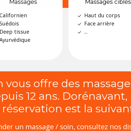
Massages
Massages ciblés
Californien
Haut du corps
Suédois
Face arrière
Deep tissue
...
Ayurvédique
 vous offre des massages
puis 12 ans. Dorénavant,
 réservation est la suivant
er un massage / soin, consultez nos dis