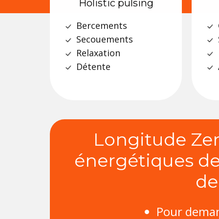
Holistic pulsing
Bercements
Secouements
Relaxation
Détente
Longitude Zen
énergétiques de
de
Pour demand