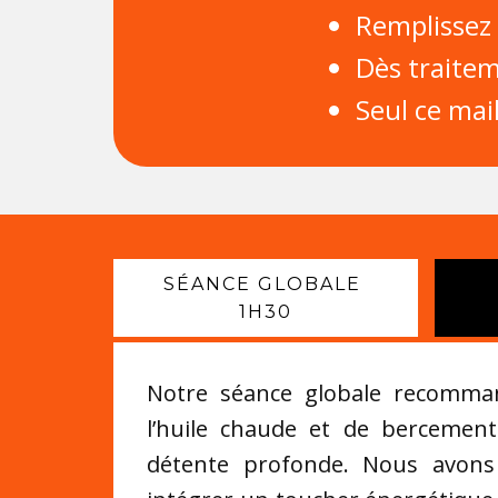
Remplissez 
Dès traite
Seul ce mai
SÉANCE GLOBALE
1H30
Notre séance globale recomma
l’huile chaude et de bercemen
détente profonde. Nous avons r