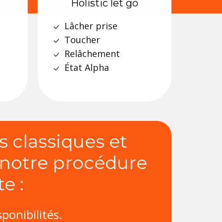
Holistic let go
Lâcher prise
Toucher
Relâchement
État Alpha
 classiques et
 notre procédure
e :
ponibilités.