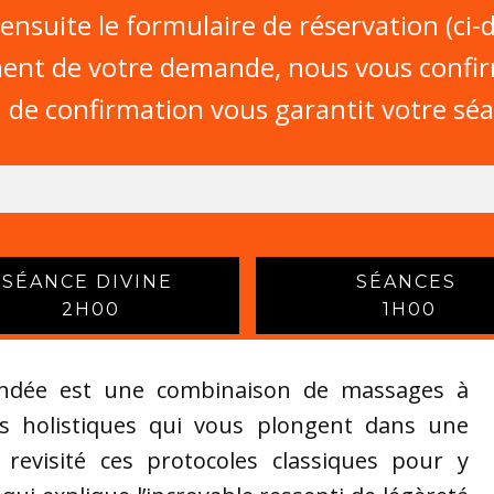
ensuite le formulaire de réservation (ci-
ment de votre demande, nous vous confi
l de confirmation vous garantit votre sé
SÉANCE DIVINE
SÉANCES
2H00
1H00
ndée est une combinaison de massages à
ts holistiques qui vous plongent dans une
evi​sité ces protocoles classiques pour y