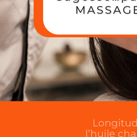
MASSAG
Longitude Zen
l’huile chaude