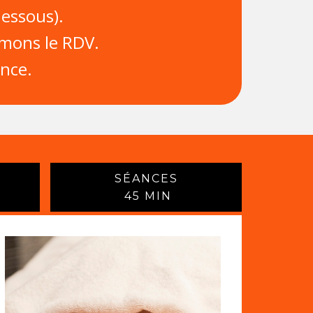
dessous).
rmons le RDV.
ance.
SÉANCES
45 MIN