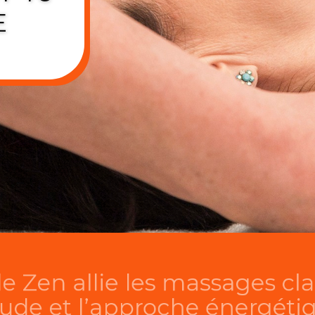
E
 allie les massage
 et l’approche éner